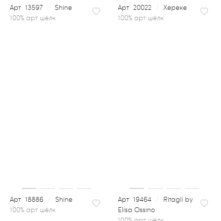
13597
/
Shine
20022
/
Хереке
100% арт шёлк
18886
/
Shine
19464
/
Ritagli by
Elisa Ossino
100% арт шёлк