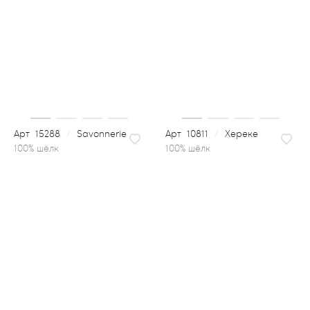
15288
/
Savonnerie
10811
/
Хереке
100% шёлк