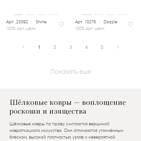
23092
/
Shine
10276
/
Dazzle
100% арт шёлк
1
2
3
4
5
Показать ещё
Шёлковые ковры — воплощение
роскоши и изящества
Шёлковые ковры по праву считаются вершиной
ковроткацкого искусства. Они отличаются утончённым
блеском, высокой плотностью узлов и невероятной