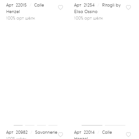
22015
/
Calle
21254
/
Ritagli by
Henzel
Elisa Ossino
100% арт шёлк
20982
/
Savonnerie
22014
/
Calle
Henzel