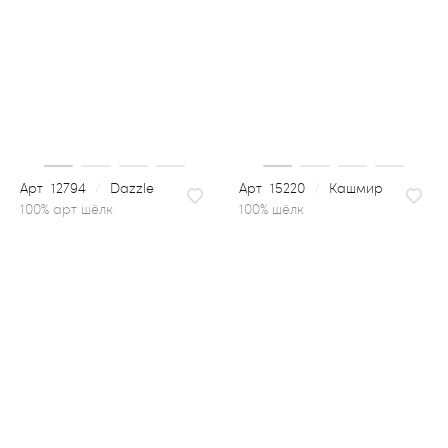
12794
/
Dazzle
15220
/
Кашмир
100% шёлк