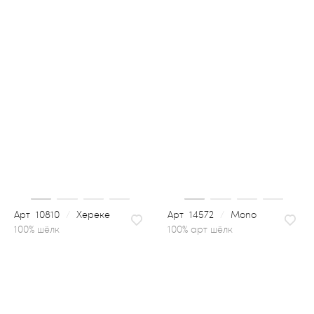
10810
/
Хереке
14572
/
Mono
100% арт шёлк