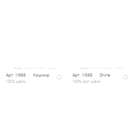
11866
/
Кашмир
11569
/
Shine
100% арт шёлк