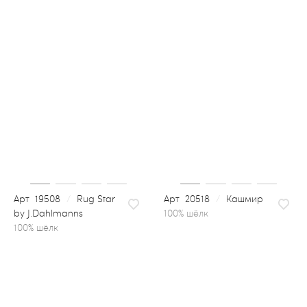
19508
/
Rug Star
20518
/
Кашмир
by J.Dahlmanns
100% шёлк