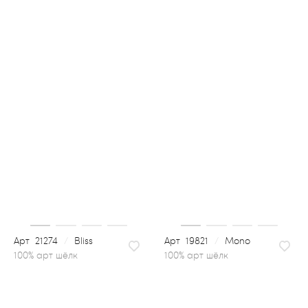
21274
/
Bliss
19821
/
Mono
100% арт шёлк