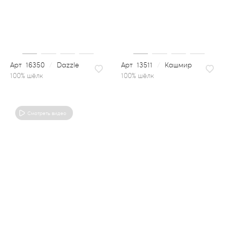
16350
/
Dazzle
13511
/
Кашмир
100% шёлк
Смотреть видео