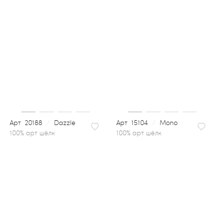
20188
/
Dazzle
15104
/
Mono
100% арт шёлк