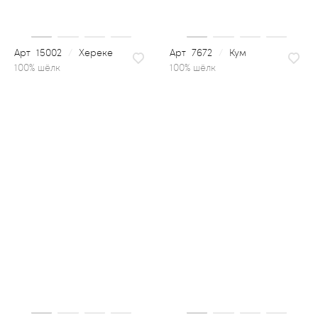
15002
/
Хереке
7672
/
Кум
100% шёлк