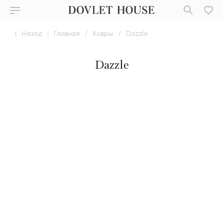
Назад
|
Главная
/
Ковры
/
Dazzle
Dazzle