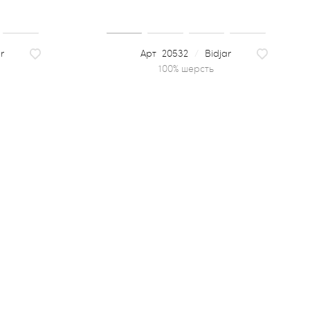
r
20532
/
Bidjar
100% шерсть