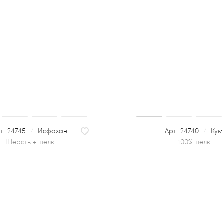
24745
/
Исфахан
24740
/
Кум
шерсть + шёлк