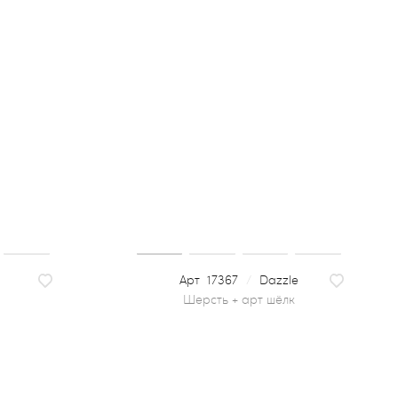
17367
/
Dazzle
шерсть + арт шёлк