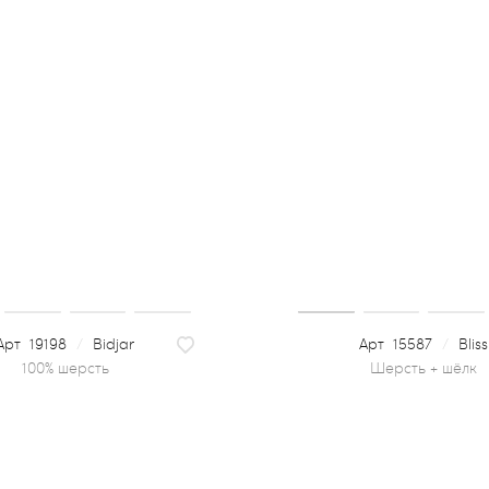
19198
/
Bidjar
15587
/
Bliss
100% шерсть