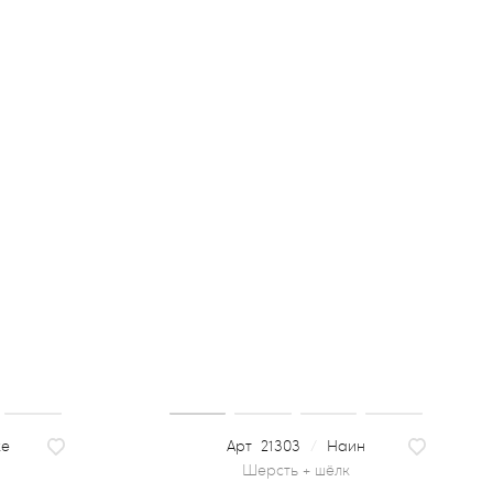
ке
21303
/
Наин
шерсть + шёлк