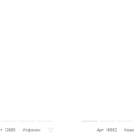
12685
/
Исфахан
16652
/
Каза