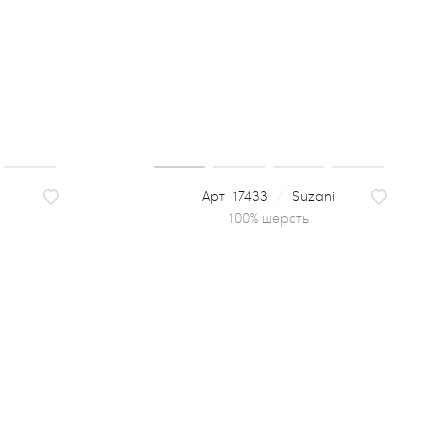
s
17433
/
Suzani
100% шерсть