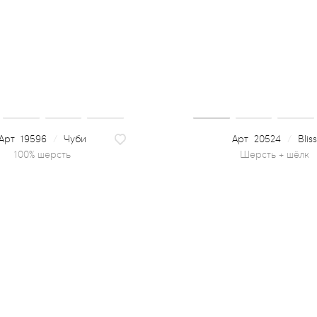
19596
/
Чуби
20524
/
Blis
100% шерсть