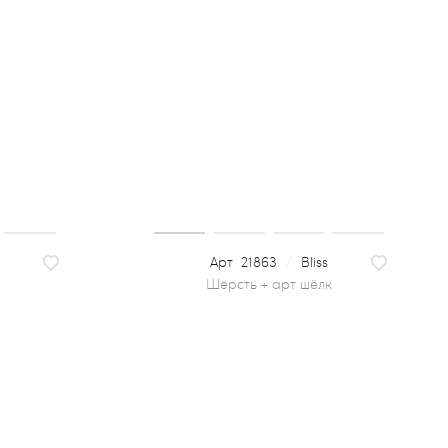
21863
/
Bliss
шерсть + арт шёлк