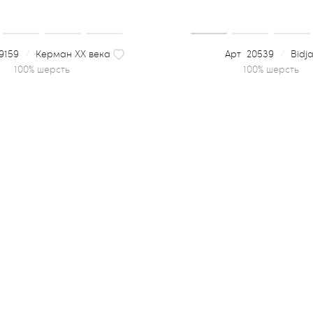
9159
/
Керман XX века
20539
/
Bidja
100% шерсть