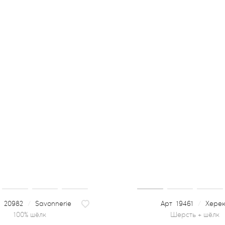
20982
/
Savonnerie
19461
/
Хере
100% шёлк