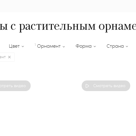
ы с растительным орнам
1
Цвет
Орнамент
Форма
Страна
ент
отреть видео
Смотреть видео