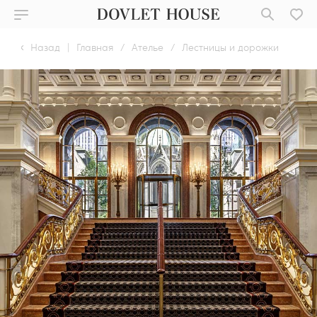
Назад
|
Главная
/
Ателье
/
Лестницы и дорожки