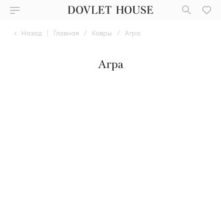
Назад
|
Главная
/
Ковры
/
Агра
Агра