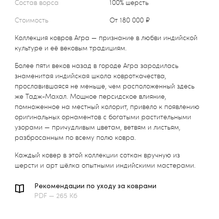
Состав ворса
100% шерсть
Стоимость
от 180 000 ₽
Коллекция ковров Агра — признание в любви индийской
культуре и её вековым традициям.
Более пяти веков назад в городе Агра зародилась
знаменитая индийская школа ковроткачества,
прославившаяся не меньше, чем расположенный здесь
же Тадж-Махал. Мощное персидское влияние,
помноженное на местный колорит, привело к появлению
оригинальных орнаментов с богатыми растительными
узорами — причудливым цветам, ветвям и листьям,
разбросанным по всему полю ковра.
Каждый ковер в этой коллекции соткан вручную из
шерсти и арт шёлка опытными индийскими мастерами.
Рекомендации по уходу за коврами
PDF — 265 Кб