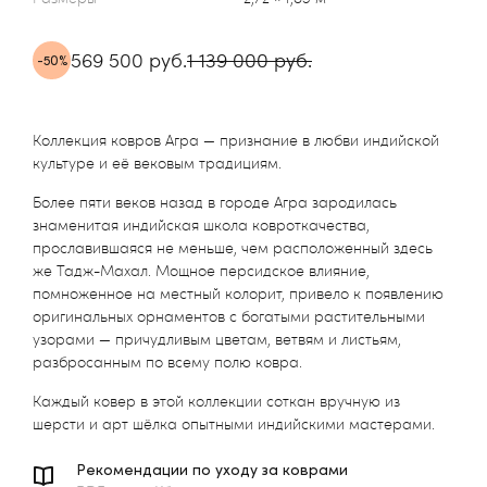
569 500 руб.
1 139 000 руб.
-50%
Коллекция ковров Агра — признание в любви индийской
культуре и её вековым традициям.
Более пяти веков назад в городе Агра зародилась
знаменитая индийская школа ковроткачества,
прославившаяся не меньше, чем расположенный здесь
же Тадж-Махал. Мощное персидское влияние,
помноженное на местный колорит, привело к появлению
оригинальных орнаментов с богатыми растительными
узорами — причудливым цветам, ветвям и листьям,
разбросанным по всему полю ковра.
Каждый ковер в этой коллекции соткан вручную из
шерсти и арт шёлка опытными индийскими мастерами.
Рекомендации по уходу за коврами