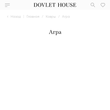
Назад
|
Главная
/
Ковры
/
Агра
Агра