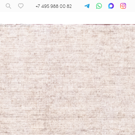
+7 495 988 00 82
Ковры
/
Shine