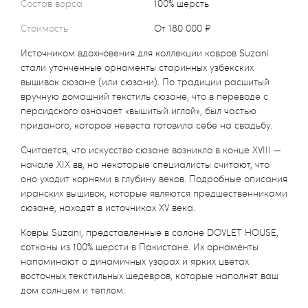
Состав ворса
100% шерсть
Стоимость
от 180 000 ₽
Источником вдохновения для коллекции ковров Suzani
стали утонченные орнаменты старинных узбекских
вышивок сюзане (или сюзани). По традиции расшитый
вручную домашний текстиль сюзане, что в переводе с
персидского означает «вышитый иглой», был частью
приданого, которое невеста готовила себе на свадьбу.
Считается, что искусство сюзане возникло в конце XVIII —
начале XIX вв, но некоторые специалисты считают, что
оно уходит корнями в глубину веков. Подробные описания
иранских вышивок, которые являются предшественниками
сюзане, находят в источниках XV века.
Ковры Suzani, представленные в салоне DOVLET HOUSE,
сотканы из 100% шерсти в Пакистане. Их орнаменты
напоминают о динамичных узорах и ярких цветах
восточных текстильных шедевров, которые наполнят ваш
дом солнцем и теплом.