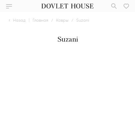
Назад
|
Главная
/
Ковры
/
Suzani
Suzani