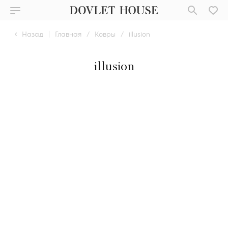
Назад
|
Главная
/
Ковры
/
illusion
illusion