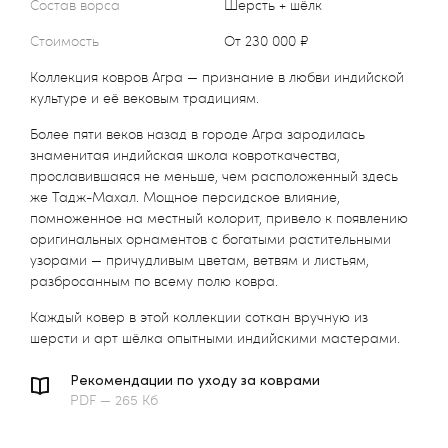
Состав ворса
Шерсть + шёлк
Стоимость
от 230 000 ₽
Коллекция ковров Агра — признание в любви индийской
культуре и её вековым традициям.
Более пяти веков назад в городе Агра зародилась
знаменитая индийская школа ковроткачества,
прославившаяся не меньше, чем расположенный здесь
же Тадж-Махал. Мощное персидское влияние,
помноженное на местный колорит, привело к появлению
оригинальных орнаментов с богатыми растительными
узорами — причудливым цветам, ветвям и листьям,
разбросанным по всему полю ковра.
Каждый ковер в этой коллекции соткан вручную из
шерсти и арт шёлка опытными индийскими мастерами.
Рекомендации по уходу за коврами
PDF — 265 Кб