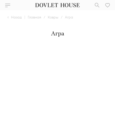
Назад
|
Главная
/
Ковры
/
Агра
Агра