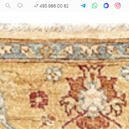
+7 495 988 00 82
Ковры
/
Чуби