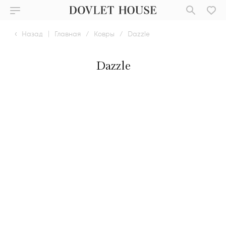
Назад
|
Главная
/
Ковры
/
Dazzle
Dazzle