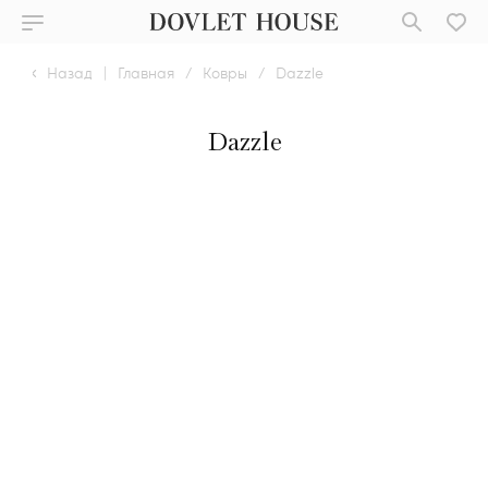
Назад
|
Главная
/
Ковры
/
Dazzle
Dazzle