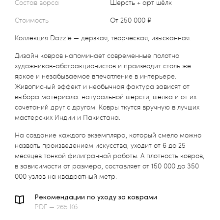
Состав ворса
Шерсть + арт шёлк
Стоимость
от 250 000 ₽
Коллекция Dazzle — дерзкая, творческая, изысканная.
Дизайн ковров напоминает современные полотна
художников-абстракционистов и производит столь же
яркое и незабываемое впечатление в интерьере.
Живописный эффект и необычная фактура зависят от
выбора материала: натуральной шерсти, шёлка и от их
сочетаний друг с другом. Ковры ткутся вручную в лучших
мастерских Индии и Пакистана.
На создание каждого экземпляра, который смело можно
назвать произведением искусства, уходит от 6 до 25
месяцев тонкой филигранной работы. А плотность ковров,
в зависимости от размера, составляет от 150 000 до 350
000 узлов на квадратный метр.
Рекомендации по уходу за коврами
PDF — 265 Кб