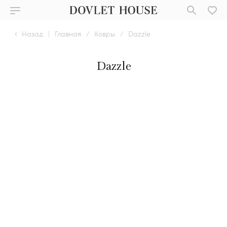
Назад
|
Главная
/
Ковры
/
Dazzle
Dazzle