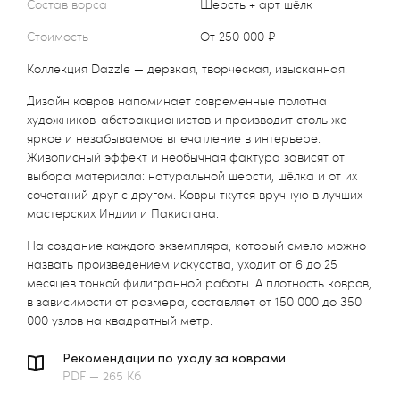
Состав ворса
Шерсть + арт шёлк
Стоимость
от 250 000 ₽
Коллекция Dazzle — дерзкая, творческая, изысканная.
Дизайн ковров напоминает современные полотна
художников-абстракционистов и производит столь же
яркое и незабываемое впечатление в интерьере.
Живописный эффект и необычная фактура зависят от
выбора материала: натуральной шерсти, шёлка и от их
сочетаний друг с другом. Ковры ткутся вручную в лучших
мастерских Индии и Пакистана.
На создание каждого экземпляра, который смело можно
назвать произведением искусства, уходит от 6 до 25
месяцев тонкой филигранной работы. А плотность ковров,
в зависимости от размера, составляет от 150 000 до 350
000 узлов на квадратный метр.
Рекомендации по уходу за коврами
PDF — 265 Кб