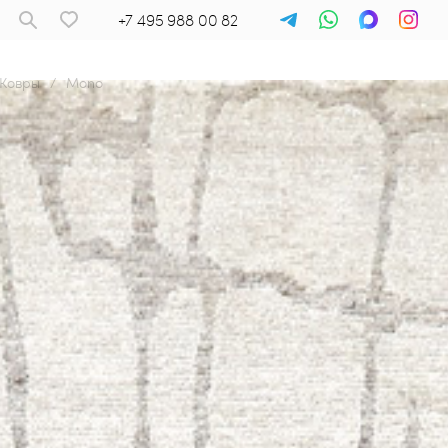
+7 495 988 00 82
Ковры
/
Mono