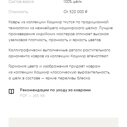
Состав ворса
100% шёлк
Стоимость
от 520 000 ₽
Ковры из коллекции Кашмир ткутся по традиционной
технологии из нежнейшего кашмирского шелка. Лучшие
произведения индийских мастеров отличает высокая
узелковая плотность, прочность и яркость цветов.
Каллиграфически выполненные детали растительного
орнамента ковров из коллекции Кашмир впечатляют.
Гармония цвета и изображения придаёт коврам
из коллекции Кашмир классическую выразительность,
а шёлк в составе — яркие переливы блеска.
Рекомендации по уходу за коврами
PDF — 265 Кб