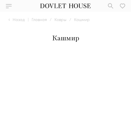
Назад
|
Главная
/
Ковры
/
Кашмир
Кашмир