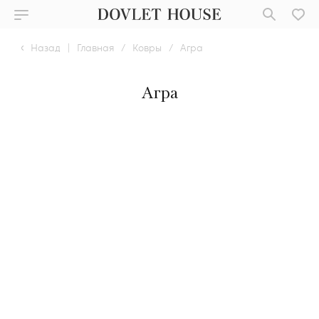
Назад
|
Главная
/
Ковры
/
Агра
Агра