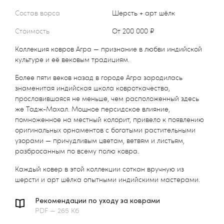
Состав ворса
Шерсть + арт шёлк
Стоимость
от 200 000 ₽
Коллекция ковров Агра — признание в любви индийской
культуре и её вековым традициям.
Более пяти веков назад в городе Агра зародилась
знаменитая индийская школа ковроткачества,
прославившаяся не меньше, чем расположенный здесь
же Тадж-Махал. Мощное персидское влияние,
помноженное на местный колорит, привело к появлению
оригинальных орнаментов с богатыми растительными
узорами — причудливым цветам, ветвям и листьям,
разбросанным по всему полю ковра.
Каждый ковер в этой коллекции соткан вручную из
шерсти и арт шёлка опытными индийскими мастерами.
Рекомендации по уходу за коврами
PDF — 265 Кб