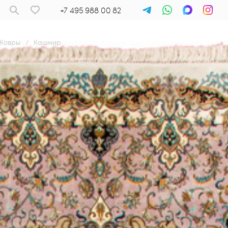
+7 495 988 00 82
Ковры
/
Кашмир