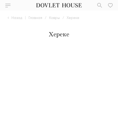
Назад
|
Главная
/
Ковры
/
Хереке
Хереке