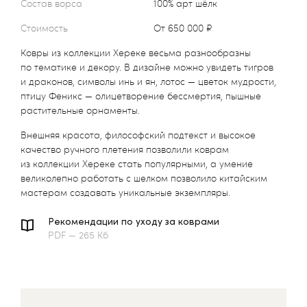
Состав ворса
100% арт шёлк
Стоимость
от 650 000 ₽
Ковры из коллекции Хереке весьма разнообразны
по тематике и декору. В дизайне можно увидеть тигров
и драконов, символы инь и ян, лотос — цветок мудрости,
птицу Феникс — олицетворение бессмертия, пышные
растительные орнаменты.
Внешняя красота, философский подтекст и высокое
качество ручного плетения позволили коврам
из коллекции Хереке стать популярными, а умение
великолепно работать с шелком позволило китайским
мастерам создавать уникальные экземпляры.
Рекомендации по уходу за коврами
PDF — 265 Кб