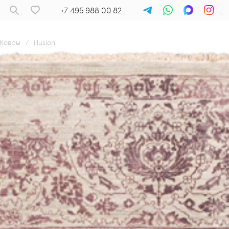
+7 495 988 00 82
Ковры
/
illusion