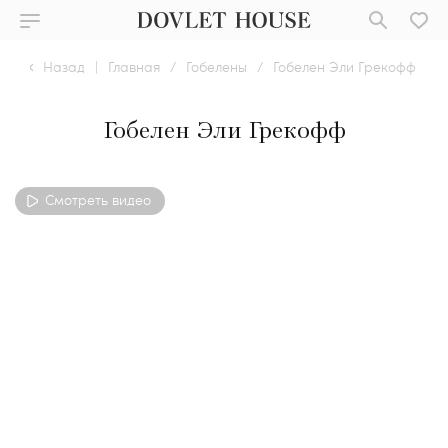
Назад
|
Главная
/
Гобелены
/
Гобелен Эли Грекофф
Гобелен Эли Грекофф
Смотреть видео