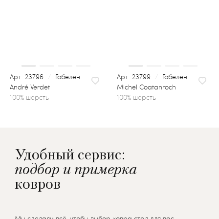
23796
/
Гобелен
23799
/
Гобелен
André Verdet
Michel Coatanroch
100% шерсть
Удобный сервис:
подбор и примерка
ковров
Мы сделали всё, чтобы выбор ковра стал для вас