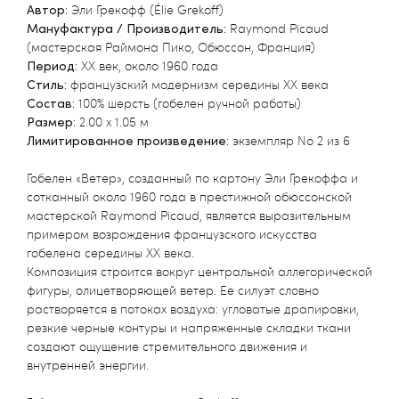
Автор:
Эли Грекофф (Élie Grekoff)
Мануфактура / Производитель:
Raymond Picaud
(мастерская Раймона Пико, Обюссон, Франция)
Период:
XX век, около 1960 года
Стиль:
французский модернизм середины XX века
Состав:
100% шерсть (гобелен ручной работы)
Размер:
2.00 х 1.05 м
Лимитированное произведение:
экземпляр No 2 из 6
Гобелен «Ветер», созданный по картону Эли Грекоффа и
сотканный около 1960 года в престижной обюссонской
мастерской Raymond Picaud, является выразительным
примером возрождения французского искусства
гобелена середины XX века.
Композиция строится вокруг центральной аллегорической
фигуры, олицетворяющей ветер. Ее силуэт словно
растворяется в потоках воздуха: угловатые драпировки,
резкие черные контуры и напряженные складки ткани
создают ощущение стремительного движения и
внутренней энергии.