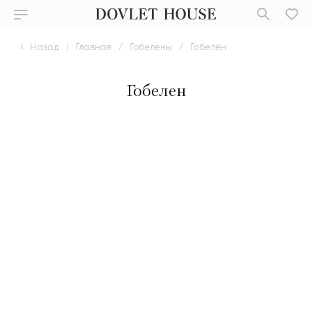
Назад
|
Главная
/
Гобелены
/
Гобелен
Гобелен