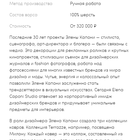
Метод производства
Ручная работа
Состав ворса
100% шерсть
Стоимость
от 320 000 ₽
Последние 30 лет проекты Элены Капони — стилиста,
сценографа, арт-директора и блогера — были связаны с
медиа. Это декорации для рекламных роликов и крупных
кинопроектов, стилизации съемок для дизайнерских
журналов и fashion фотографов, работа над
фотосессиями для многих известных брендов из мира
дизайна и моды. Чутье, энергия и колоссальный опыт
позволили Элене Капони заслуженно стать
трендсеттером в визуальных искусствах. Сегодня Elena
Caponi Studio отвечает за корпоративный имидж
дизайнерских брендов и придумывает уникальные
предметы для интерьеров.
В роли дизайнера Элена Капони создала три коллекции
ковров. Коллекция Terrazze, например, посвящена
Милану. Каждый ковер — это коллаж, составленный из