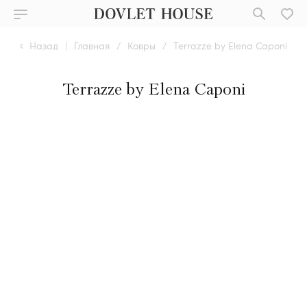
Назад
|
Главная
/
Ковры
/
Terrazze by Elena Caponi
Terrazze by Elena Caponi