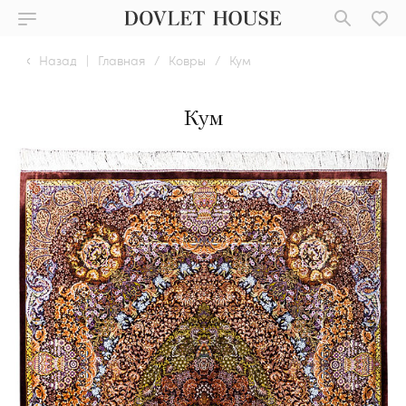
Назад
|
Главная
/
Ковры
/
Кум
Кум