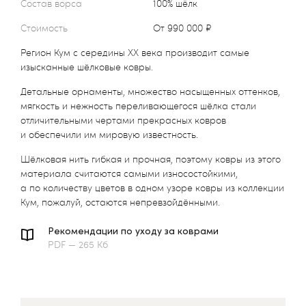
Состав ворса
100% шёлк
Стоимость
от 990 000 ₽
Регион Кум с середины XX века производит самые
изысканные шёлковые ковры.
Детальные орнаменты, множество насыщенных оттенков,
мягкость и нежность переливающегося шёлка стали
отличительными чертами прекрасных ковров
и обеспечили им мировую известность.
Шёлковая нить гибкая и прочная, поэтому ковры из этого
материала считаются самыми износостойкими,
а по количеству цветов в одном узоре ковры из коллекции
Кум, пожалуй, остаются непревзойдёнными.
Рекомендации по уходу за коврами
PDF — 265 Кб