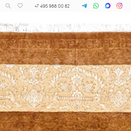
+7 495 988 00 82
Ковры
/
Агра