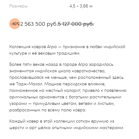
Размеры
4,5 × 3,66 м
2 563 500 руб.
5 127 000 руб.
-50%
Коллекция ковров Агра — признание в любви индийской
культуре и её вековым традициям.
Более пяти веков назад в городе Агра зародилась
знаменитая индийская школа ковроткачества,
прославившаяся не меньше, чем расположенный здесь
же Тадж-Махал. Мощное персидское влияние,
помноженное на местный колорит, привело к появлению
оригинальных орнаментов с богатыми растительными
узорами — причудливым цветам, ветвям и листьям,
разбросанным по всему полю ковра.
Каждый ковер в этой коллекции соткан вручную из
шерсти и арт шёлка опытными индийскими мастерами.