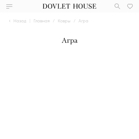
Назад
|
Главная
/
Ковры
/
Агра
Агра