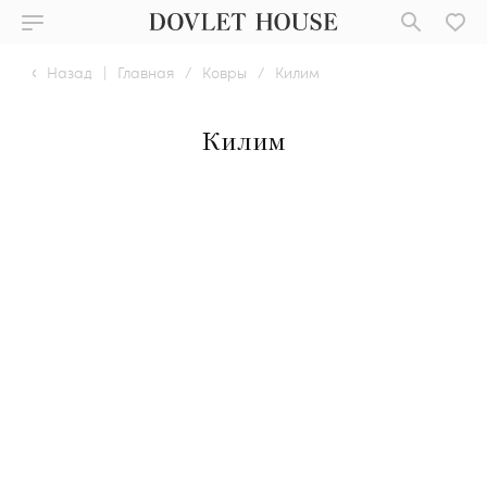
Назад
|
Главная
/
Ковры
/
Килим
Килим