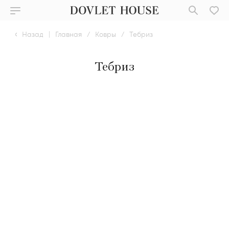
Назад
|
Главная
/
Ковры
/
Тебриз
Тебриз