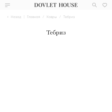
Назад
|
Главная
/
Ковры
/
Тебриз
Тебриз