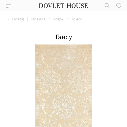
Назад
|
Главная
/
Ковры
/
Гансу
Гансу