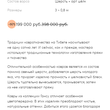
Состав ворса
Шерсть + арт шёлк
Размеры
3 × 0,8 м
199 000 руб.
398 000 руб.
-50%
Традиции ковроткачества на Тибете насчитывают
не одну сотню лет. И сейчас, как и прежде, мастера
используют традиционные технологии изготовления пряжи
и ткачества.
Отличительной особенностью ковров является их состав:
помимо овечьей шерсти, добавляется шерсть молодого
яка, что придает изделию прочность и шелковистый блеск.
Шерсть тщательно вычесывается, промывается, затем
из нее изготавливают пряжу.
Ковры из коллекции Гансу отличает особенная
цветопередача. В этих изделиях преобладают чистые,
натуральные оттенки. Добиться этого удается благодаря