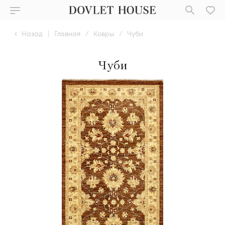
Назад
|
Главная
/
Ковры
/
Чуби
Чуби