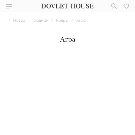
Назад
|
Главная
/
Ковры
/
Агра
Агра