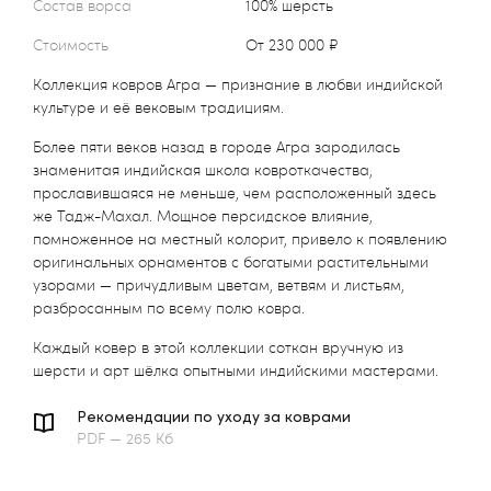
Состав ворса
100% шерсть
Стоимость
от 230 000 ₽
Коллекция ковров Агра — признание в любви индийской
культуре и её вековым традициям.
Более пяти веков назад в городе Агра зародилась
знаменитая индийская школа ковроткачества,
прославившаяся не меньше, чем расположенный здесь
же Тадж-Махал. Мощное персидское влияние,
помноженное на местный колорит, привело к появлению
оригинальных орнаментов с богатыми растительными
узорами — причудливым цветам, ветвям и листьям,
разбросанным по всему полю ковра.
Каждый ковер в этой коллекции соткан вручную из
шерсти и арт шёлка опытными индийскими мастерами.
Рекомендации по уходу за коврами
PDF — 265 Кб