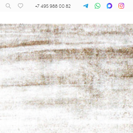
+7 495 988 00 82
Ковры
/
Mono