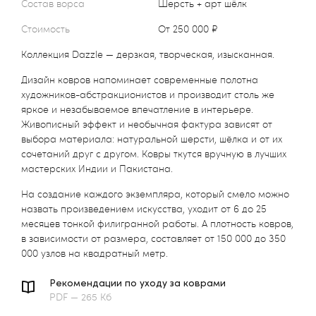
Состав ворса
Шерсть + арт шёлк
Стоимость
от 250 000 ₽
Коллекция Dazzle — дерзкая, творческая, изысканная.
Дизайн ковров напоминает современные полотна
художников-абстракционистов и производит столь же
яркое и незабываемое впечатление в интерьере.
Живописный эффект и необычная фактура зависят от
выбора материала: натуральной шерсти, шёлка и от их
сочетаний друг с другом. Ковры ткутся вручную в лучших
мастерских Индии и Пакистана.
На создание каждого экземпляра, который смело можно
назвать произведением искусства, уходит от 6 до 25
месяцев тонкой филигранной работы. А плотность ковров,
в зависимости от размера, составляет от 150 000 до 350
000 узлов на квадратный метр.
Рекомендации по уходу за коврами
PDF — 265 Кб