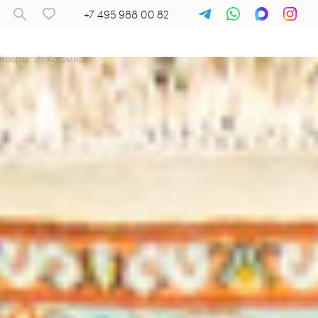
+7 495 988 00 82
Ковры
/
Кашмир