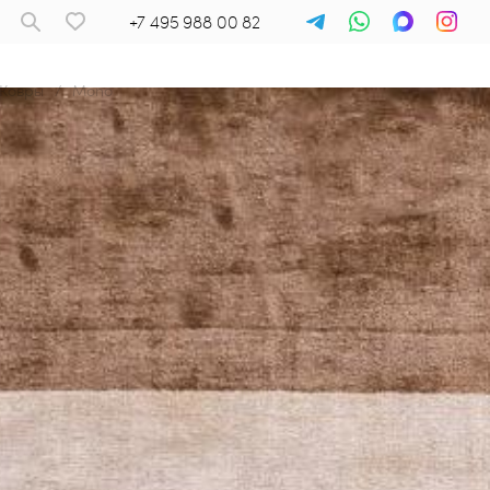
+7 495 988 00 82
Ковры
/
Mono