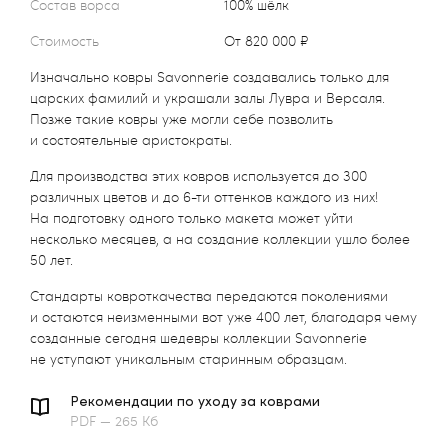
Состав ворса
100% шёлк
Стоимость
от 820 000 ₽
Изначально ковры Savonnerie создавались только для
царских фамилий и украшали залы Лувра и Версаля.
Позже такие ковры уже могли себе позволить
и состоятельные аристократы.
Для производства этих ковров используется до 300
различных цветов и до 6-ти оттенков каждого из них!
На подготовку одного только макета может уйти
несколько месяцев, а на создание коллекции ушло более
50 лет.
Стандарты ковроткачества передаются поколениями
и остаются неизменными вот уже 400 лет, благодаря чему
созданные сегодня шедевры коллекции Savonnerie
не уступают уникальным старинным образцам.
Рекомендации по уходу за коврами
PDF — 265 Кб