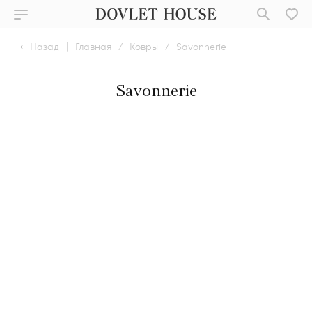
Назад
|
Главная
/
Ковры
/
Savonnerie
Savonnerie