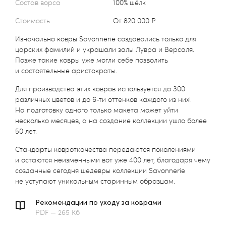
Состав ворса
100% шёлк
Стоимость
от 820 000 ₽
Изначально ковры Savonnerie создавались только для
царских фамилий и украшали залы Лувра и Версаля.
Позже такие ковры уже могли себе позволить
и состоятельные аристократы.
Для производства этих ковров используется до 300
различных цветов и до 6-ти оттенков каждого из них!
На подготовку одного только макета может уйти
несколько месяцев, а на создание коллекции ушло более
50 лет.
Стандарты ковроткачества передаются поколениями
и остаются неизменными вот уже 400 лет, благодаря чему
созданные сегодня шедевры коллекции Savonnerie
не уступают уникальным старинным образцам.
Рекомендации по уходу за коврами
PDF — 265 Кб