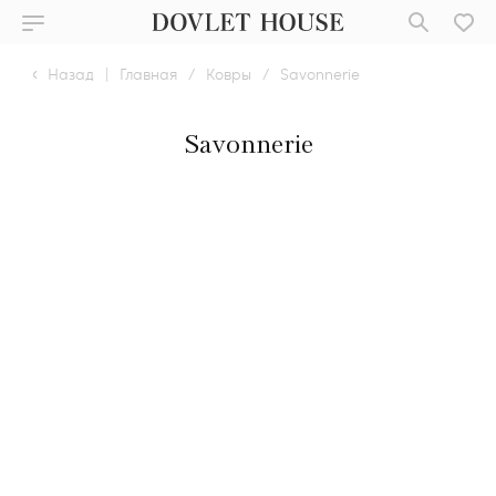
Назад
|
Главная
/
Ковры
/
Savonnerie
Savonnerie