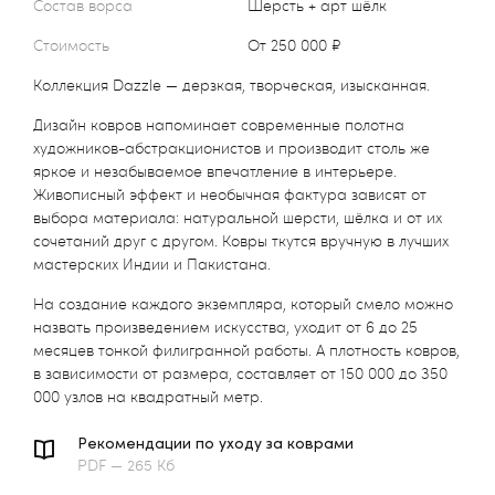
Состав ворса
Шерсть + арт шёлк
Стоимость
от 250 000 ₽
Коллекция Dazzle — дерзкая, творческая, изысканная.
Дизайн ковров напоминает современные полотна
художников-абстракционистов и производит столь же
яркое и незабываемое впечатление в интерьере.
Живописный эффект и необычная фактура зависят от
выбора материала: натуральной шерсти, шёлка и от их
сочетаний друг с другом. Ковры ткутся вручную в лучших
мастерских Индии и Пакистана.
На создание каждого экземпляра, который смело можно
назвать произведением искусства, уходит от 6 до 25
месяцев тонкой филигранной работы. А плотность ковров,
в зависимости от размера, составляет от 150 000 до 350
000 узлов на квадратный метр.
Рекомендации по уходу за коврами
PDF — 265 Кб