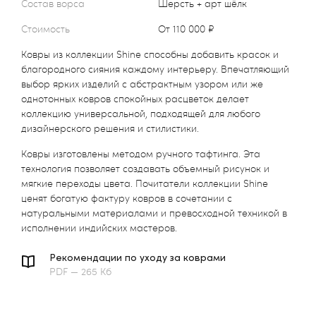
Состав ворса
Шерсть + арт шёлк
Стоимость
от 110 000 ₽
Ковры из коллекции Shine способны добавить красок и
благородного сияния каждому интерьеру. Впечатляющий
выбор ярких изделий с абстрактным узором или же
однотонных ковров спокойных расцветок делает
коллекцию универсальной, подходящей для любого
дизайнерского решения и стилистики.
Ковры изготовлены методом ручного тафтинга. Эта
технология позволяет создавать объемный рисунок и
мягкие переходы цвета. Почитатели коллекции Shine
ценят богатую фактуру ковров в сочетании с
натуральными материалами и превосходной техникой в
исполнении индийских мастеров.
Рекомендации по уходу за коврами
PDF — 265 Кб