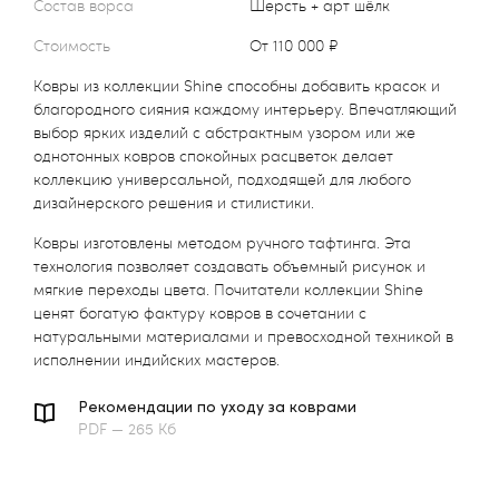
Состав ворса
Шерсть + арт шёлк
Стоимость
от 110 000 ₽
Ковры из коллекции Shine способны добавить красок и
благородного сияния каждому интерьеру. Впечатляющий
выбор ярких изделий с абстрактным узором или же
однотонных ковров спокойных расцветок делает
коллекцию универсальной, подходящей для любого
дизайнерского решения и стилистики.
Ковры изготовлены методом ручного тафтинга. Эта
технология позволяет создавать объемный рисунок и
мягкие переходы цвета. Почитатели коллекции Shine
ценят богатую фактуру ковров в сочетании с
натуральными материалами и превосходной техникой в
исполнении индийских мастеров.
Рекомендации по уходу за коврами
PDF — 265 Кб