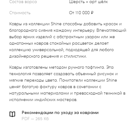
Состав ворса
Шерсть + арт шёлк
Стоимость
от 110 000 ₽
Ковры из коллекции Shine способны добавить красок и
благородного сияния каждому интерьеру. Впечатляющий
выбор ярких изделий с абстрактным узором или же
однотонных ковров спокойных расцветок делает
коллекцию универсальной, подходящей для любого
дизайнерского решения и стилистики.
Ковры изготовлены методом ручного тафтинга. Эта
технология позволяет создавать объемный рисунок и
мягкие переходы цвета. Почитатели коллекции Shine
ценят богатую фактуру ковров в сочетании с
натуральными материалами и превосходной техникой в
исполнении индийских мастеров.
Рекомендации по уходу за коврами
PDF — 265 Кб