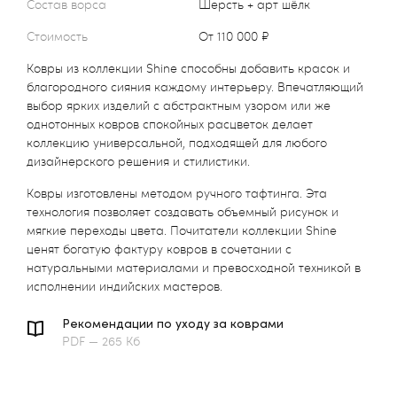
Состав ворса
Шерсть + арт шёлк
Стоимость
от 110 000 ₽
Ковры из коллекции Shine способны добавить красок и
благородного сияния каждому интерьеру. Впечатляющий
выбор ярких изделий с абстрактным узором или же
однотонных ковров спокойных расцветок делает
коллекцию универсальной, подходящей для любого
дизайнерского решения и стилистики.
Ковры изготовлены методом ручного тафтинга. Эта
технология позволяет создавать объемный рисунок и
мягкие переходы цвета. Почитатели коллекции Shine
ценят богатую фактуру ковров в сочетании с
натуральными материалами и превосходной техникой в
исполнении индийских мастеров.
Рекомендации по уходу за коврами
PDF — 265 Кб