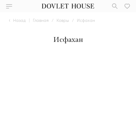
Назад
|
Главная
/
Ковры
/
Исфахан
Исфахан