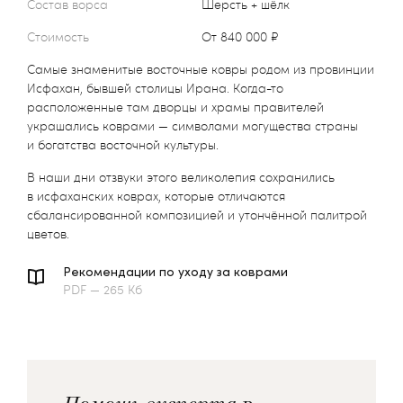
Состав ворса
Шерсть + шёлк
Стоимость
от 840 000 ₽
Самые знаменитые восточные ковры родом из провинции
Исфахан, бывшей столицы Ирана. Когда-то
расположенные там дворцы и храмы правителей
украшались коврами — символами могущества страны
и богатства восточной культуры.
В наши дни отзвуки этого великолепия сохранились
в исфаханских коврах, которые отличаются
сбалансированной композицией и утончённой палитрой
цветов.
Рекомендации по уходу за коврами
PDF — 265 Кб