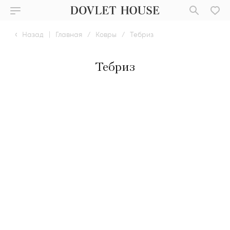
Назад
|
Главная
/
Ковры
/
Тебриз
Тебриз