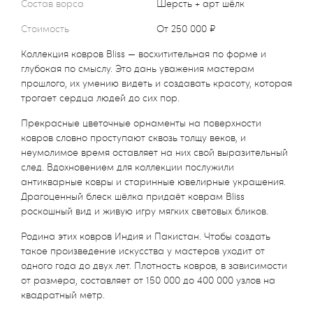
Состав ворса
Шерсть + арт шёлк
Стоимость
от 250 000 ₽
Коллекция ковров Bliss — восхитительная по форме и
глубокая по смыслу. Это дань уважения мастерам
прошлого, их умению видеть и создавать красоту, которая
трогает сердца людей до сих пор.
Прекрасные цветочные орнаменты на поверхности
ковров словно проступают сквозь толщу веков, и
неумолимое время оставляет на них свой выразительный
след. Вдохновением для коллекции послужили
антикварные ковры и старинные ювелирные украшения.
Драгоценный блеск шёлка придаёт коврам Bliss
роскошный вид и живую игру мягких световых бликов.
Родина этих ковров Индия и Пакистан. Чтобы создать
такое произведение искусства у мастеров уходит от
одного года до двух лет. Плотность ковров, в зависимости
от размера, составляет от 150 000 до 400 000 узлов на
квадратный метр.