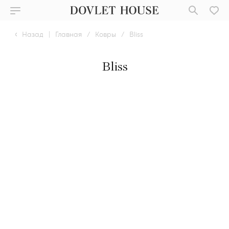
Назад
|
Главная
/
Ковры
/
Bliss
Bliss