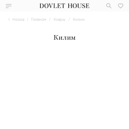
Назад
|
Главная
/
Ковры
/
Килим
Килим