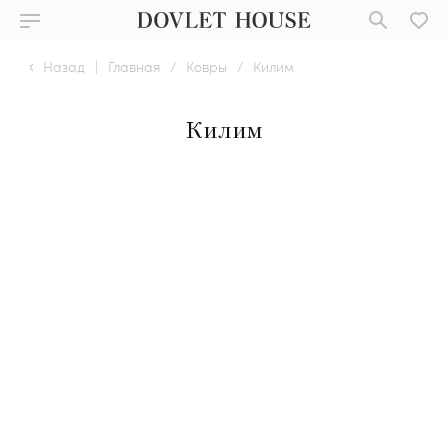
Назад
|
Главная
/
Ковры
/
Килим
Килим