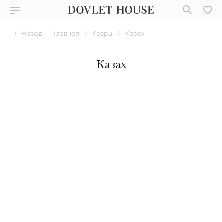
Назад
|
Главная
/
Ковры
/
Казах
Казах